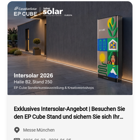
Exklusives Intersolar-Angebot | Besuchen Sie
den EP Cube Stand und sichern Sie sich Ihr
kostenloses Intersolar-Ticket + Exklusiven
Messe München
Zugang zum kreativen Workshop