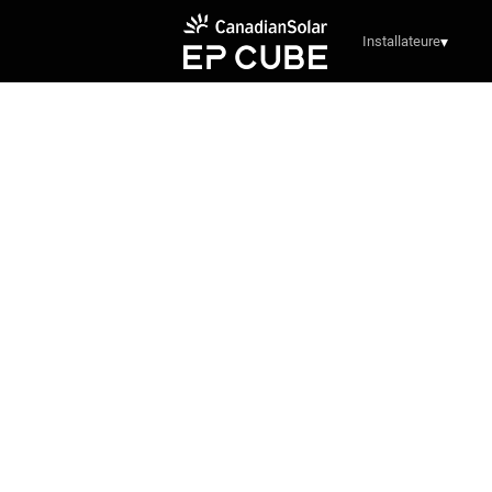
Installateure
▾