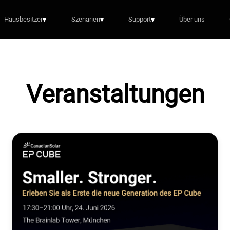
Hausbesitzer
▾
Szenarien
▾
Support
▾
Über uns
Veranstaltungen